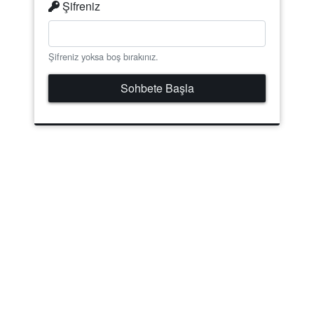
Şifreniz
Şifreniz yoksa boş bırakınız.
Sohbete Başla